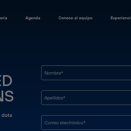
ería
Agenda
Conoce al equipo
Experienci
ED
NS
e dots