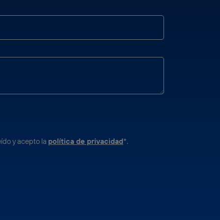
eído y acepto la
política de privacidad
*.